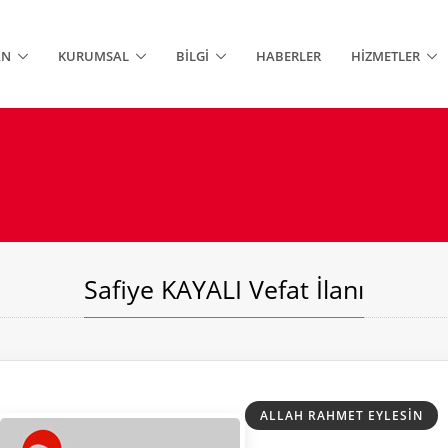
AN
KURUMSAL
BILGI
HABERLER
HIZMETLER
Safiye KAYALI Vefat İlanı
ALLAH RAHMET EYLESIN