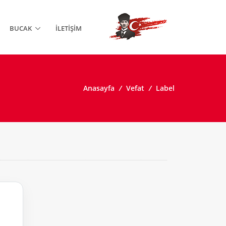
BUCAK
İLETIŞIM
Anasayfa
/
Vefat
/
Label