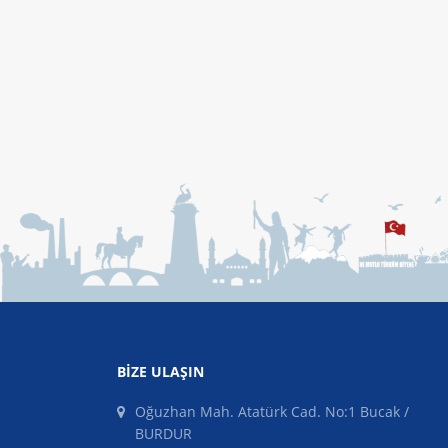
BIZE ULAŞIN
Oğuzhan Mah. Atatürk Cad. No:1 Bucak /
BURDUR