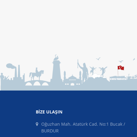
BIZE ULAŞIN
Oğuzhan Mah. Atatürk Cad. No:1 Bucak /
BURDUR