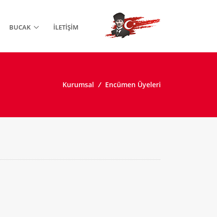
BUCAK
İLETIŞIM
Kurumsal
/
Encümen Üyeleri