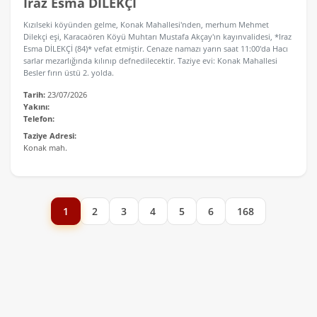
Iraz Esma DİLEKÇİ
Kızılseki köyünden gelme, Konak Mahallesi'nden, merhum Mehmet
Dilekçi eşi, Karacaören Köyü Muhtarı Mustafa Akçay'ın kayınvalidesi, *Iraz
Esma DİLEKÇİ (84)* vefat etmiştir. Cenaze namazı yarın saat 11:00'da Hacı
sarlar mezarlığında kılınıp defnedilecektir. Taziye evi: Konak Mahallesi
Besler fırın üstü 2. yolda.
Tarih:
23/07/2026
Yakını:
Telefon:
Taziye Adresi:
Konak mah.
1
2
3
4
5
6
168