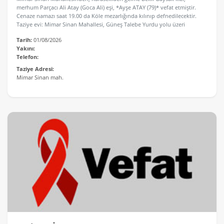
merhum Parçacı Ali Atay (Goca Ali) eşi, *Ayşe ATAY (79)* vefat etmiştir.
Cenaze namazı saat 19.00 da Köle mezarlığında kılınıp defnedilecektir.
Taziye evi: Mimar Sinan Mahallesi, Güneş Talebe Yurdu yolu üzeri
Tarih:
01/08/2026
Yakını:
Telefon:
Taziye Adresi:
Mimar Sinan mah.