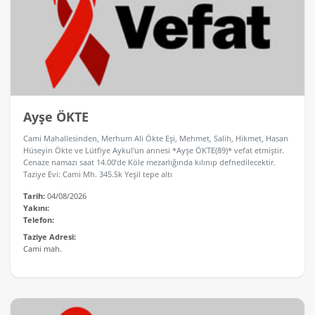
Ayşe ÖKTE
Cami Mahallesinden, Merhum Ali Ökte Eşi, Mehmet, Salih, Hikmet, Hasan
Hüseyin Ökte ve Lütfiye Aykul'un annesi *Ayşe ÖKTE(89)* vefat etmiştir.
Cenaze namazı saat 14.00’de Köle mezarlığında kılınıp defnedilecektir.
Taziye Evi: Cami Mh. 345.Sk Yeşil tepe altı
Tarih:
04/08/2026
Yakını:
Telefon:
Taziye Adresi:
Cami mah.