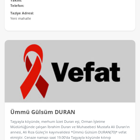
Yakını:
Telefon:
Taziye Adresi:
Yeni mahalle
Ümmü Gülsüm DURAN
Taşyayla köyünde, merhum İzzet Duran eşi, Orman İşletme
Müdürlüğünde çalışan İbrahim Duran ve Muhasebeci Mustafa Ali Duran'ın
annesi, Ali Rıza Güleç'in kayınvalidesi *Ümmü Gülsüm DURAN(70)* vefat
etmiştir. Cenaze namazı saat 19.00'da Taşyayla köyünde kılınıp