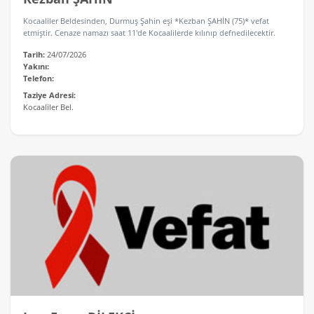
Kocaaliler Beldesinden, Durmuş Şahin eşi *Kezban ŞAHİN (75)* vefat
etmiştir. Cenaze namazı saat 11'de Kocaalilerde kılınıp defnedilecektir.
Tarih:
24/07/2026
Yakını:
Telefon:
Taziye Adresi:
Kocaaliler Bel.