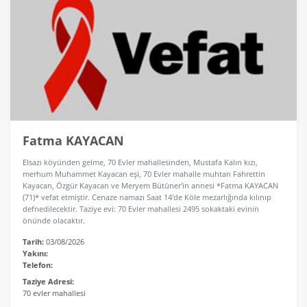
Fatma KAYACAN
Elsazı köyünden gelme, 70 Evler mahallesinden, Mustafa Kalın kızı,
merhum Muhammet Kayacan eşi, 70 Evler mahalle muhtarı Fahrettin
Kayacan, Özgür Kayacan ve Meryem Bütüner'in annesi *Fatma KAYACAN
(71)* vefat etmiştir. Cenaze namazı Saat 14'de Köle mezarlığında kılınıp
defnedilecektir. Taziye evi: 70 Evler mahallesi 2495 sokaktaki evinin
önünde olacaktır.
Tarih:
03/08/2026
Yakını:
Telefon:
Taziye Adresi:
70 evler mahallesi