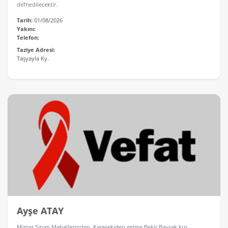
defnedilecektir.
Tarih:
01/08/2026
Yakını:
Telefon:
Taziye Adresi:
Taşyayla Ky.
Ayşe ATAY
Mimar Sinan Mahallesinden, Karasekiden gelme Bekir Baysak kızı,