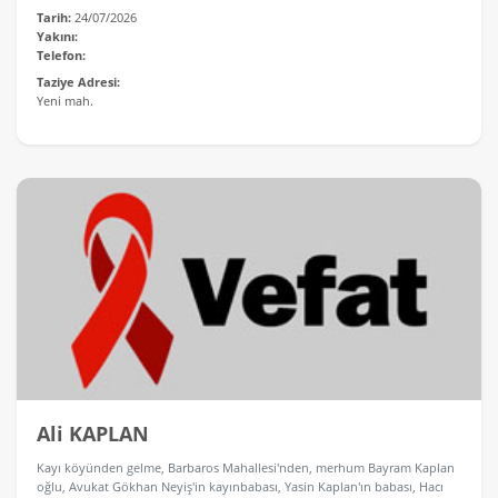
Tarih:
24/07/2026
Yakını:
Telefon:
Taziye Adresi:
Yeni mah.
Ali KAPLAN
Kayı köyünden gelme, Barbaros Mahallesi'nden, merhum Bayram Kaplan
oğlu, Avukat Gökhan Neyiş'in kayınbabası, Yasin Kaplan'ın babası, Hacı