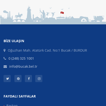
BIZE ULAŞIN
Oğuzhan Mah. Atatürk Cad. No:1 Bucak / BURDUR
0 (248) 325 1001
info@bucak.bel.tr
FAYDALI SAYFALAR
Başkan