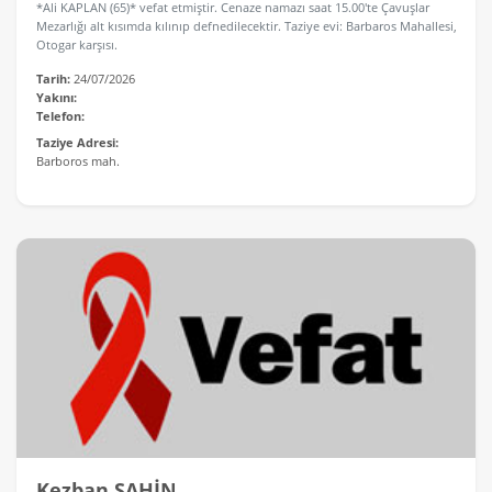
*Ali KAPLAN (65)* vefat etmiştir. Cenaze namazı saat 15.00'te Çavuşlar
Mezarlığı alt kısımda kılınıp defnedilecektir. Taziye evi: Barbaros Mahallesi,
Otogar karşısı.
Tarih:
24/07/2026
Yakını:
Telefon:
Taziye Adresi:
Barboros mah.
Kezban ŞAHİN