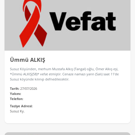
Ümmü ALKIŞ
Susuz Köyünden, merhum Mustafa Alkış (Tangal) oğlu, Ömer Alkış eşi,
*Ümmü ALKIŞ(58)* vefat etmiştir. Cenaze namazı yarın (Salı) saat 11'de
Susuz köyünde kılınıp defnedilecektir.
Tarih:
27/07/2026
Yakını:
Telefon:
Taziye Adresi:
Susuz Ky.