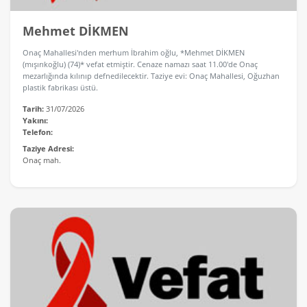
Mehmet DİKMEN
Onaç Mahallesi'nden merhum İbrahim oğlu, *Mehmet DİKMEN
(mışırıkoğlu) (74)* vefat etmiştir. Cenaze namazı saat 11.00'de Onaç
mezarlığında kılınıp defnedilecektir. Taziye evi: Onaç Mahallesi, Oğuzhan
plastik fabrikası üstü.
Tarih:
31/07/2026
Yakını:
Telefon:
Taziye Adresi:
Onaç mah.