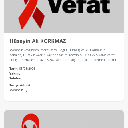
Hüseyin Ali KORKMAZ
Avdancık köyünden, merhum Veli oğlu, Durmuş ve Ali Kormaz' ın
babaları, Hüseyin Acar'ın kayınbabası *Hüseyin Ali KORKMAZ(86)* vefat
etmiştir. Cenaze namazı 18 30'a Avdancık köyünde kılınıp defnedilecektir.
Tarih:
05/08/2026
Yakını:
Telefon:
Taziye Adresi:
Avdancık Ky.