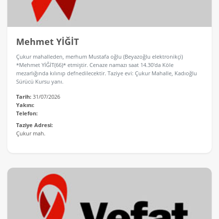
Mehmet YİĞİT
Çukur mahalleden, merhum Mustafa oğlu (Beyazoğlu elektronikçi)
*Mehmet YİĞİT(66)* etmiştir. Cenaze namazı saat 14.30'da Köle
mezarlığında kılınıp defnedilecektir. Taziye evi: Çukur Mahalle, Kadıoğlu
Sürücü Kursu yanı.
Tarih:
31/07/2026
Yakını:
Telefon:
Taziye Adresi:
Çukur mah.