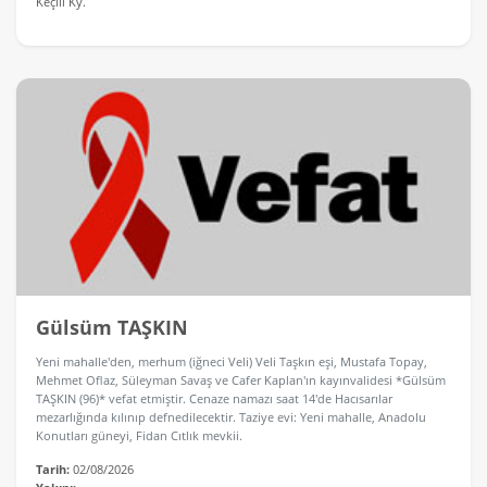
Keçili Ky.
Gülsüm TAŞKIN
Yeni mahalle'den, merhum (iğneci Veli) Veli Taşkın eşi, Mustafa Topay,
Mehmet Oflaz, Süleyman Savaş ve Cafer Kaplan'ın kayınvalidesi *Gülsüm
TAŞKIN (96)* vefat etmiştir. Cenaze namazı saat 14'de Hacısarılar
mezarlığında kılınıp defnedilecektir. Taziye evi: Yeni mahalle, Anadolu
Konutları güneyi, Fidan Cıtlık mevkii.
Tarih:
02/08/2026