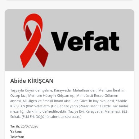
Abide KİRİŞCAN
Taşyayla Köyünden gelme, Karayvatlar Mahallesinden, Merhum İbrahim
Öztop kızı, Merhum Hüseyin Kirişcan eşi, Minibüscü Recep Gökmen
annesi, Ali Ülgen ve Emekli imam Abdullah Güzel'in kayınvalidesi, *Abide
KİRİŞCAN (88)* vefat etmiştir. Cenaze yarın (Pazar) saat 11.00'de Hacısarılar
mezarlığında kılınıp defnedilecektir. Taziye Evi: Karayvatlar Mahallesi. 922
Sokak. (Eski Erk Düğünü salonu arkası batısı)
Tarih:
26/07/2026
Yakını:
Telefon: