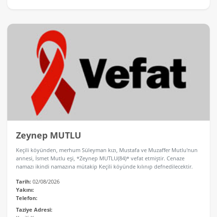
Zeynep MUTLU
Keçili köyünden, merhum Süleyman kızı, Mustafa ve Muzaffer Mutlu'nun
annesi, İsmet Mutlu eşi, *Zeynep MUTLU(84)* vefat etmiştir. Cenaze
namazı ikindi namazına mütakip Keçili köyünde kılınıp defnedilecektir.
Tarih:
02/08/2026
Yakını:
Telefon:
Taziye Adresi: