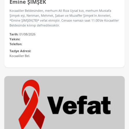
Emine ŞİMŞEK
Kocaaliler Beldesinden, merhum Ali Rıza Uysal kızı, merhum Mustafa
Şimşek eşi, Neriman, Mehmet, Şaban ve Muzaffer Şimşek'in Anneleri,
*Emine ŞİMŞEK(78)* vefat etmiştir. Cenaze namazı saat 11.00'de Kocaaliler
Beldesinde kılınıp defnedilecektir.
Tarih:
01/08/2026
Yakını:
Telefon:
Taziye Adresi:
Kocaaliler Bel.