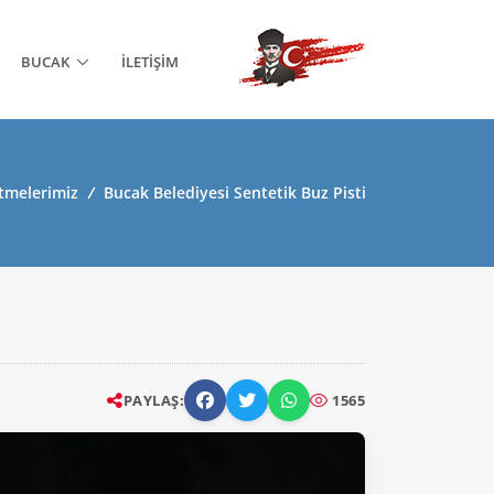
BUCAK
İLETIŞIM
etmelerimiz
/
Bucak Belediyesi Sentetik Buz Pisti
PAYLAŞ:
1565