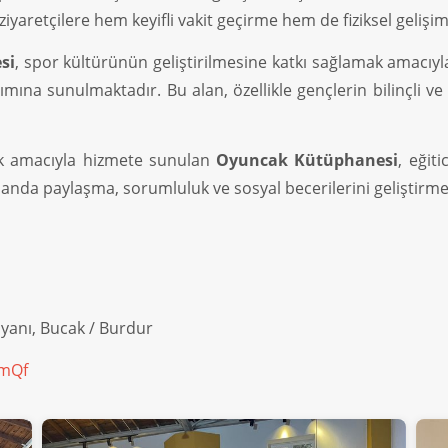
iyaretçilere hem keyifli vakit geçirme hem de fiziksel geliş
si
, spor kültürünün geliştirilmesine katkı sağlamak amacıyla
nımına sunulmaktadır. Bu alan, özellikle gençlerin bilinçli v
mak amacıyla hizmete sunulan
Oyuncak Kütüphanesi
, eğit
anda paylaşma, sorumluluk ve sosyal becerilerini geliştirme 
 yanı, Bucak / Burdur
WmQf