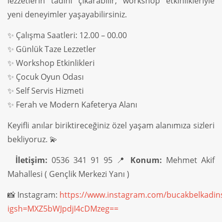
lezzetlerin tadını çıkarabilir, workshop etkinlikleriyle
yeni deneyimler yaşayabilirsiniz.
✨ Çalışma Saatleri: 12.00 – 00.00
✨ Günlük Taze Lezzetler
✨ Workshop Etkinlikleri
✨ Çocuk Oyun Odası
✨ Self Servis Hizmeti
✨ Ferah ve Modern Kafeterya Alanı
Keyifli anılar biriktireceğiniz özel yaşam alanımıza sizleri
bekliyoruz. 💫
İletişim:
0536 341 91 95 📍
Konum:
Mehmet Akif
Mahallesi ( Gençlik Merkezi Yanı )
📸 Instagram:
https://www.instagram.com/bucakbelkadins
igsh=MXZ5bWJpdjI4cDMzeg==