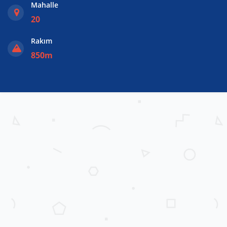
Mahalle
20
Rakım
850m