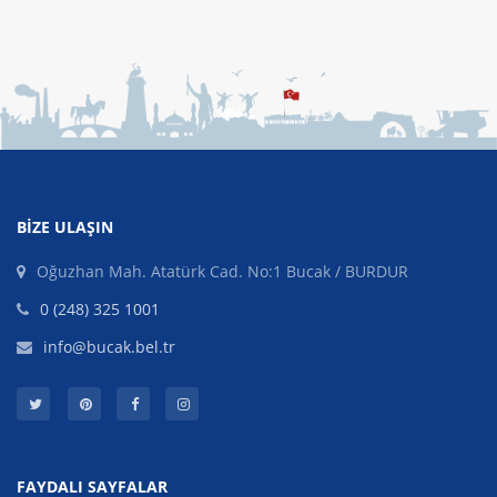
BIZE ULAŞIN
Oğuzhan Mah. Atatürk Cad. No:1 Bucak / BURDUR
0 (248) 325 1001
info@bucak.bel.tr
FAYDALI SAYFALAR