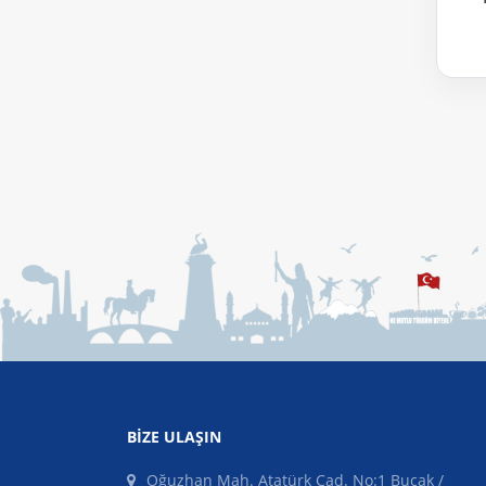
BIZE ULAŞIN
Oğuzhan Mah. Atatürk Cad. No:1 Bucak /