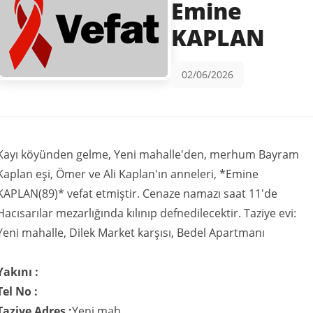
Emine
KAPLAN
02/06/2026
Kayı köyünden gelme, Yeni mahalle'den, merhum Bayram
Kaplan eşi, Ömer ve Ali Kaplan'ın anneleri, *Emine
KAPLAN(89)* vefat etmiştir. Cenaze namazı saat 11'de
Hacısarılar mezarlığında kılınıp defnedilecektir. Taziye evi:
Yeni mahalle, Dilek Market karşısı, Bedel Apartmanı
Yakını :
Tel No :
Taziye Adres :
Yeni mah.