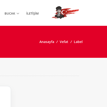
BUCAK
İLETIŞIM
Anasayfa
/
Vefat
/
Label