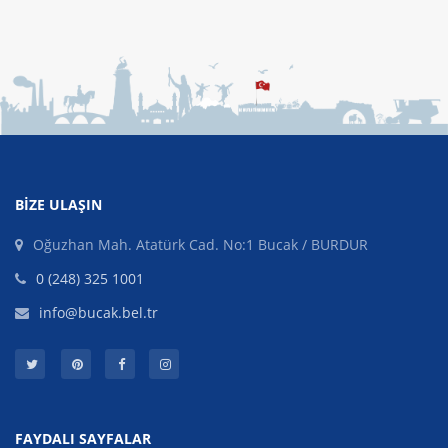
BIZE ULAŞIN
Oğuzhan Mah. Atatürk Cad. No:1 Bucak / BURDUR
0 (248) 325 1001
info@bucak.bel.tr
FAYDALI SAYFALAR