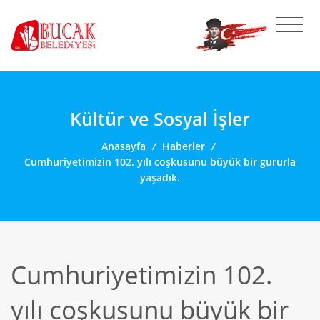
Kültür ve Sosyal İşler
Anasayfa
/
Haberler
/
Cumhuriyetimizin 102. yılı coşkusunu büyük bir gururla
yaşadık.
Cumhuriyetimizin 102.
yılı coşkusunu büyük bir