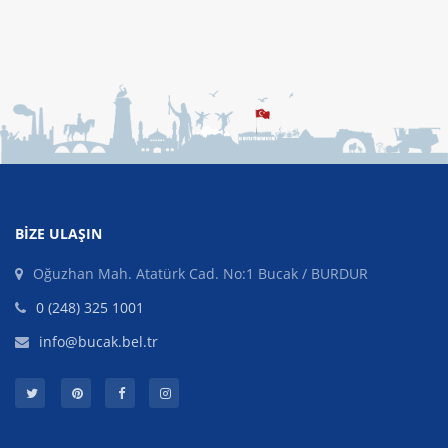
BIZE ULAŞIN
Oğuzhan Mah. Atatürk Cad. No:1 Bucak / BURDUR
0 (248) 325 1001
info@bucak.bel.tr