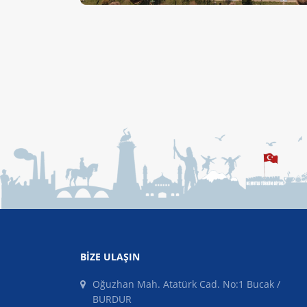
BIZE ULAŞIN
Oğuzhan Mah. Atatürk Cad. No:1 Bucak /
BURDUR