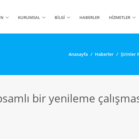
AN
KURUMSAL
BILGI
HABERLER
HIZMETLER
Anasayfa
/
Haberler
/
Şirinler
psamlı bir yenileme çalışması