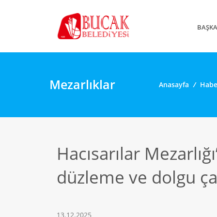
BAŞK
Mezarlıklar
Anasayfa
/
Habe
Hacısarılar Mezarlığı
düzleme ve dolgu ça
13.12.2025