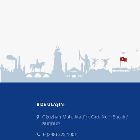
BIZE ULAŞIN
Oğuzhan Mah. Atatürk Cad. No:1 Bucak /
BURDUR
0 (248) 325 1001