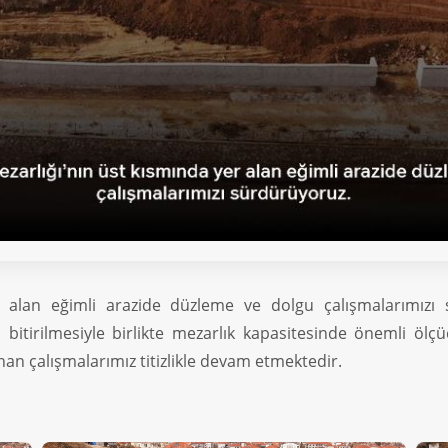
er alan eğimli arazide düzleme ve dolgu çalışmalarımızı
itirilmesiyle birlikte mezarlık kapasitesinde önemli ölçü
nan çalışmalarımız titizlikle devam etmektedir.