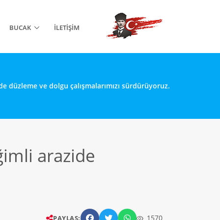
BUCAK
İLETIŞIM
zide düzleme ve dolgu çalışmalarımızı sürdürüyoruz.
ğimli arazide
1570
PAYLAŞ: