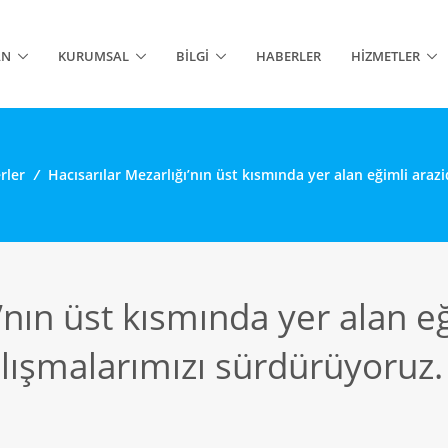
AN
KURUMSAL
BILGI
HABERLER
HIZMETLER
rler
/
Hacısarılar Mezarlığı’nın üst kısmında yer alan eğimli ara
’nın üst kısmında yer alan e
lışmalarımızı sürdürüyoruz.