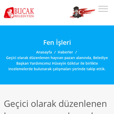
Fen İşleri
Anasayfa
/
Haberler
/
Geçici olarak düzenlenen hayvan pazarı alanında, Belediye
Başkan Yardımcımız Hüseyin Göktur ile birlikte
incelemelerde bulunarak çalışmaları yerinde takip ettik.
Geçici olarak düzenlenen