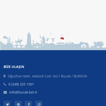
BIZE ULAŞIN
Oğuzhan Mah. Atatürk Cad. No:1 Bucak / BURDUR
0 (248) 325 1001
info@bucak.bel.tr