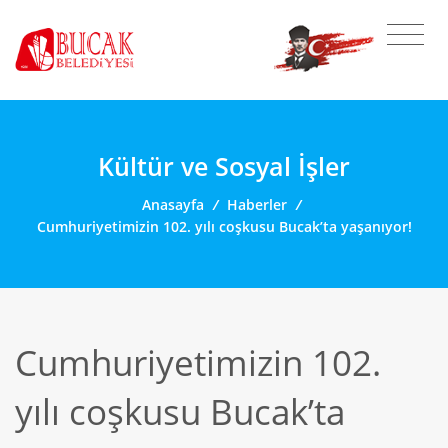
Kültür ve Sosyal İşler
Anasayfa
/
Haberler
/
Cumhuriyetimizin 102. yılı coşkusu Bucak’ta yaşanıyor!
Cumhuriyetimizin 102.
yılı coşkusu Bucak’ta