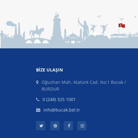
BIZE ULAŞIN
Oğuzhan Mah. Atatürk Cad. No:1 Bucak /
BURDUR
0 (248) 325 1001
info@bucak.bel.tr