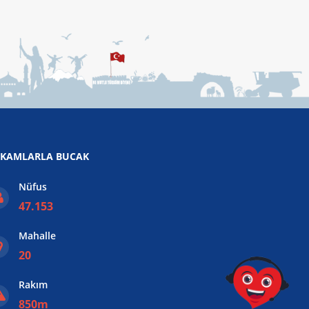
KAMLARLA BUCAK
Nüfus
47.153
Mahalle
20
Rakım
850m