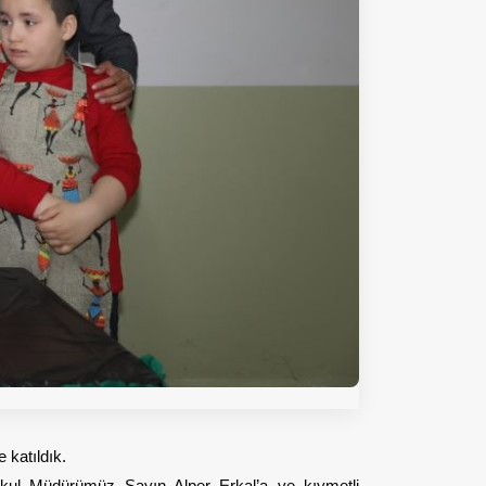
 katıldık.
Okul Müdürümüz Sayın Alper Erkal’a ve kıymetli 