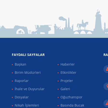
FAYDALI SAYFALAR
RA
Başkan
Haberler
Birim Müdürleri
Etkinlikler
Raporlar
Projeler
İhale ve Duyurular
Galeri
Dosyalar
Oğuzhanspor
Nikah İşlemleri
Basında Bucak