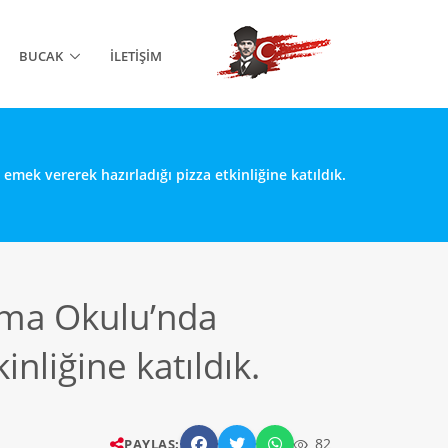
BUCAK
İLETIŞIM
mek vererek hazırladığı pizza etkinliğine katıldık.
ama Okulu’nda
nliğine katıldık.
82
PAYLAŞ: