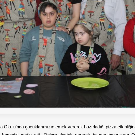
Okulu’nda çocuklarımızın emek vererek hazırladığı pizza etkinliğine
 hepimizi mutlu etti. Onlara destek vererek hayata hazırlayan 