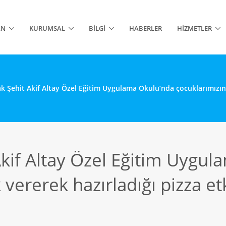
AN
KURUMSAL
BILGI
HABERLER
HIZMETLER
 Şehit Akif Altay Özel Eğitim Uygulama Okulu’nda çocuklarımızın e
kif Altay Özel Eğitim Uygul
ererek hazırladığı pizza etki