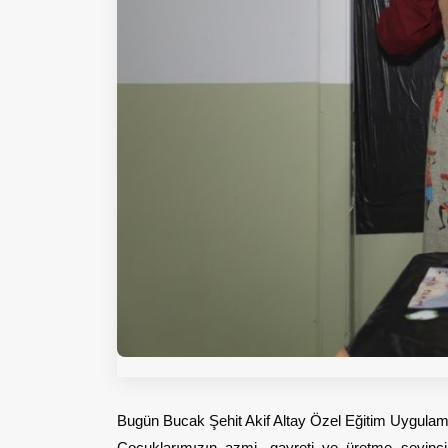
Bugün Bucak Şehit Akif Altay Özel Eğitim Uygulama 
Çocuklarımızın azmi, gayreti ve üretme sevinci