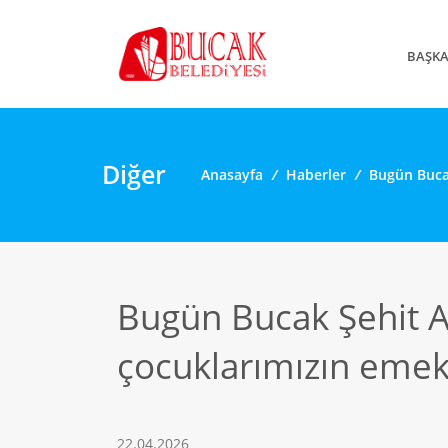
BAŞK
Diğer
Anasayfa
/
Haberler
/
Bugün Bucak
Bugün Bucak Şehit A
çocuklarımızın emek v
22.04.2026