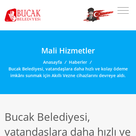
Mali Hizmetler
Anasayfa
/
Haberler
/
Bucak Belediyesi, vatandaşlara daha hızlı ve kolay ödeme
imkânı sunmak için Akıllı Vezne cihazlarını devreye aldı.
Bucak Belediyesi,
vatandaşlara daha hızlı ve