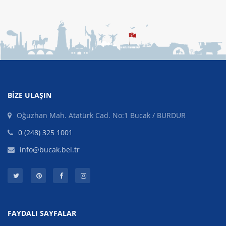
BIZE ULAŞIN
Oğuzhan Mah. Atatürk Cad. No:1 Bucak / BURDUR
0 (248) 325 1001
info@bucak.bel.tr
FAYDALI SAYFALAR