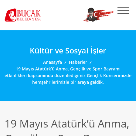
Kültür ve Sosyal İşler
Anasayfa
/
Haberler
/
19 Mayıs Atatürk’ü Anma, Gençlik ve Spor Bayramı
etkinlikleri kapsamında düzenlediğimiz Gençlik Konserimizde
hemşehrilerimizle bir araya geldik.
19 Mayıs Atatürk’ü Anma,