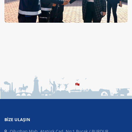
BIZE ULAŞIN
Oğuzhan Mah. Atatürk Cad. No:1 Bucak / BURDUR