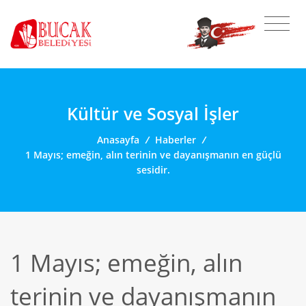
Kültür ve Sosyal İşler
Anasayfa
/
Haberler
/
1 Mayıs; emeğin, alın terinin ve dayanışmanın en güçlü
sesidir.
1 Mayıs; emeğin, alın
terinin ve dayanışmanın