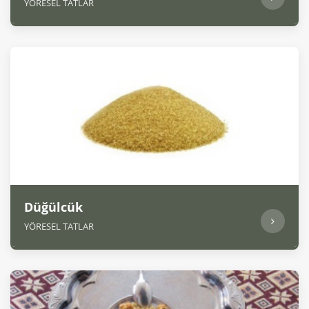
YÖRESEL TATLAR
Düğülcük
YÖRESEL TATLAR